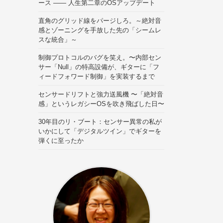
ース —— 人生第二章のOSアップデート
直角のグリッド線をパージしろ。～絶対音
感とゾーニングを手放した先の「シームレ
スな統合」～
制御プロトコルのバグを笑え。〜内部セン
サー「Null」の特高設備が、ギターに「フ
ィードフォワード制御」を実装するまで
センサードリフトと強力送風機 〜「絶対音
感」というレガシーOSを吹き飛ばした日〜
30年目のリ・ブート：センサー異常の私が
いかにして「デジタルツイン」でギターを
弾くに至ったか