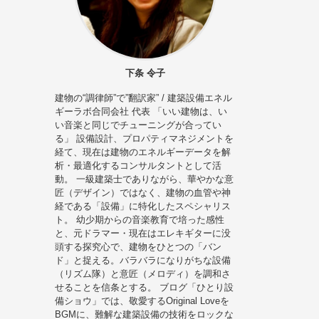
下条 令子
建物の“調律師”で”翻訳家” / 建築設備エネル
ギーラボ合同会社 代表 「いい建物は、い
い音楽と同じでチューニングが合ってい
る」 設備設計、プロパティマネジメントを
経て、現在は建物のエネルギーデータを解
析・最適化するコンサルタントとして活
動。 一級建築士でありながら、華やかな意
匠（デザイン）ではなく、建物の血管や神
経である「設備」に特化したスペシャリス
ト。 幼少期からの音楽教育で培った感性
と、元ドラマー・現在はエレキギターに没
頭する探究心で、建物をひとつの「バン
ド」と捉える。バラバラになりがちな設備
（リズム隊）と意匠（メロディ）を調和さ
せることを信条とする。 ブログ「ひとり設
備ショウ」では、敬愛するOriginal Loveを
BGMに、難解な建築設備の技術をロックな