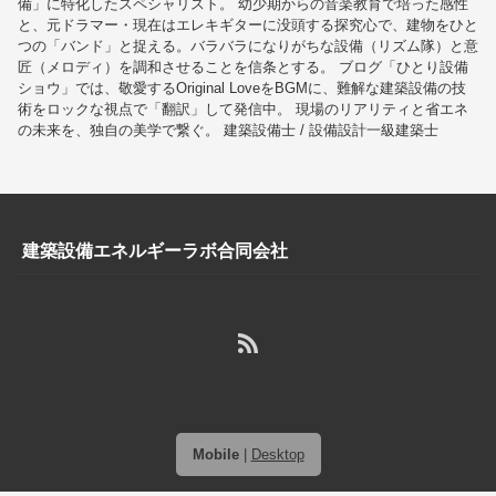
備」に特化したスペシャリスト。 幼少期からの音楽教育で培った感性
と、元ドラマー・現在はエレキギターに没頭する探究心で、建物をひと
つの「バンド」と捉える。バラバラになりがちな設備（リズム隊）と意
匠（メロディ）を調和させることを信条とする。 ブログ「ひとり設備
ショウ」では、敬愛するOriginal LoveをBGMに、難解な建築設備の技
術をロックな視点で「翻訳」して発信中。 現場のリアリティと省エネ
の未来を、独自の美学で繋ぐ。 建築設備士 / 設備設計一級建築士
建築設備エネルギーラボ合同会社
Mobile
|
Desktop