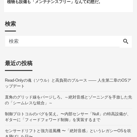
植物も設備も「メンテナンスフリー」なんて幻想だ。
検索
最近の投稿
Read-Onlyの魂（ソウル）と高負荷のブルース —— 人生第二章のOSア
ップデート
直角のグリッド線をパージしろ。～絶対音感とゾーニングを手放した先
の「シームレスな統合」～
制御プロトコルのバグを笑え。〜内部センサー「Null」の特高設備が、
ギターに「フィードフォワード制御」を実装するまで
センサードリフトと強力送風機 〜「絶対音感」というレガシーOSを吹
き飛ばした日〜