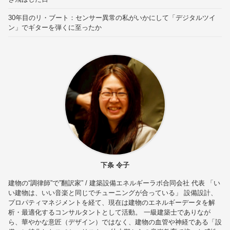
30年目のリ・ブート：センサー異常の私がいかにして「デジタルツイ
ン」でギターを弾くに至ったか
下条 令子
建物の“調律師”で”翻訳家” / 建築設備エネルギーラボ合同会社 代表 「い
い建物は、いい音楽と同じでチューニングが合っている」 設備設計、
プロパティマネジメントを経て、現在は建物のエネルギーデータを解
析・最適化するコンサルタントとして活動。 一級建築士でありなが
ら、華やかな意匠（デザイン）ではなく、建物の血管や神経である「設