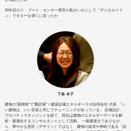
30年目のリ・ブート：センサー異常の私がいかにして「デジタルツイ
ン」でギターを弾くに至ったか
下条 令子
建物の“調律師”で”翻訳家” / 建築設備エネルギーラボ合同会社 代表 「い
い建物は、いい音楽と同じでチューニングが合っている」 設備設計、
プロパティマネジメントを経て、現在は建物のエネルギーデータを解
析・最適化するコンサルタントとして活動。 一級建築士でありなが
ら、華やかな意匠（デザイン）ではなく、建物の血管や神経である「設