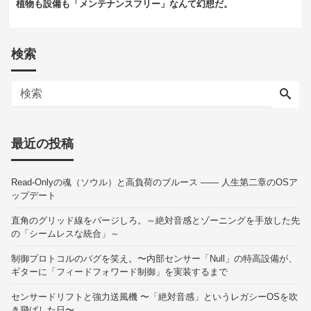
植物も設備も「メンテナンスフリー」なんて幻想だ。
検索
最近の投稿
Read-Onlyの魂（ソウル）と高負荷のブルース —— 人生第二章のOSア
ップデート
直角のグリッド線をパージしろ。～絶対音感とゾーニングを手放した先
の「シームレスな統合」～
制御プロトコルのバグを笑え。〜内部センサー「Null」の特高設備が、
ギターに「フィードフォワード制御」を実装するまで
センサードリフトと強力送風機 〜「絶対音感」というレガシーOSを吹
き飛ばした日〜