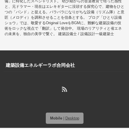
備」に特化したスペシャリスト。 幼少期からの音楽教育で培った感性
と、元ドラマー・現在はエレキギターに没頭する探究心で、建物をひと
つの「バンド」と捉える。バラバラになりがちな設備（リズム隊）と意
匠（メロディ）を調和させることを信条とする。 ブログ「ひとり設備
ショウ」では、敬愛するOriginal LoveをBGMに、難解な建築設備の技
術をロックな視点で「翻訳」して発信中。 現場のリアリティと省エネ
の未来を、独自の美学で繋ぐ。 建築設備士 / 設備設計一級建築士
建築設備エネルギーラボ合同会社
Mobile
|
Desktop