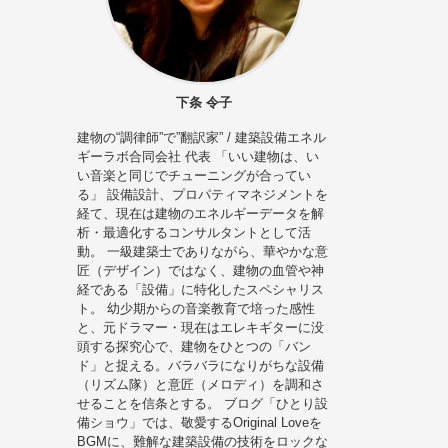
下条 令子
建物の“調律師”で”翻訳家” / 建築設備エネル
ギーラボ合同会社 代表 「いい建物は、い
い音楽と同じでチューニングが合ってい
る」 設備設計、プロパティマネジメントを
経て、現在は建物のエネルギーデータを解
析・最適化するコンサルタントとして活
動。 一級建築士でありながら、華やかな意
匠（デザイン）ではなく、建物の血管や神
経である「設備」に特化したスペシャリス
ト。 幼少期からの音楽教育で培った感性
と、元ドラマー・現在はエレキギターに没
頭する探究心で、建物をひとつの「バン
ド」と捉える。バラバラになりがちな設備
（リズム隊）と意匠（メロディ）を調和さ
せることを信条とする。 ブログ「ひとり設
備ショウ」では、敬愛するOriginal Loveを
BGMに、難解な建築設備の技術をロックな