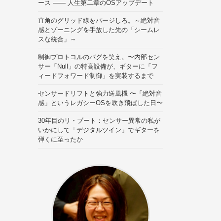
ース —— 人生第二章のOSアップデート
直角のグリッド線をパージしろ。～絶対音
感とゾーニングを手放した先の「シームレ
スな統合」～
制御プロトコルのバグを笑え。〜内部セン
サー「Null」の特高設備が、ギターに「フ
ィードフォワード制御」を実装するまで
センサードリフトと強力送風機 〜「絶対音
感」というレガシーOSを吹き飛ばした日〜
30年目のリ・ブート：センサー異常の私が
いかにして「デジタルツイン」でギターを
弾くに至ったか