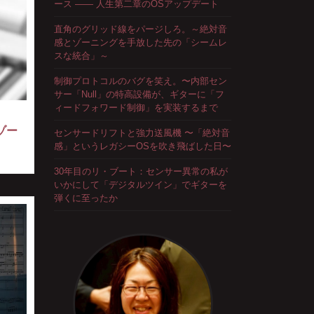
ース —— 人生第二章のOSアップデート
直角のグリッド線をパージしろ。～絶対音
感とゾーニングを手放した先の「シームレ
スな統合」～
制御プロトコルのバグを笑え。〜内部セン
サー「Null」の特高設備が、ギターに「フ
ィードフォワード制御」を実装するまで
ゾー
センサードリフトと強力送風機 〜「絶対音
感」というレガシーOSを吹き飛ばした日〜
30年目のリ・ブート：センサー異常の私が
いかにして「デジタルツイン」でギターを
弾くに至ったか