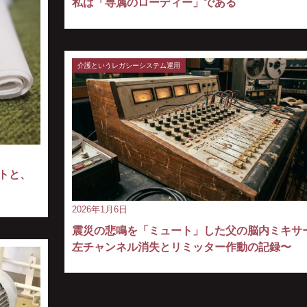
私は「専属のローディー」である
介護というレガシーシステム運用
トと、
2026年1月6日
震災の悲鳴を「ミュート」した父の脳内ミキサー
左チャンネル消失とリミッター作動の記録〜