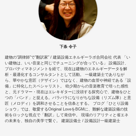
下条 令子
建物の“調律師”で”翻訳家” / 建築設備エネルギーラボ合同会社 代表 「い
い建物は、いい音楽と同じでチューニングが合っている」 設備設計、
プロパティマネジメントを経て、現在は建物のエネルギーデータを解
析・最適化するコンサルタントとして活動。 一級建築士でありなが
ら、華やかな意匠（デザイン）ではなく、建物の血管や神経である「設
備」に特化したスペシャリスト。 幼少期からの音楽教育で培った感性
と、元ドラマー・現在はエレキギターに没頭する探究心で、建物をひと
つの「バンド」と捉える。バラバラになりがちな設備（リズム隊）と意
匠（メロディ）を調和させることを信条とする。 ブログ「ひとり設備
ショウ」では、敬愛するOriginal LoveをBGMに、難解な建築設備の技
術をロックな視点で「翻訳」して発信中。 現場のリアリティと省エネ
の未来を、独自の美学で繋ぐ。 建築設備士 / 設備設計一級建築士