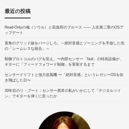
最近の投稿
Read-Onlyの魂（ソウル）と高負荷のブルース —— 人生第二章のOSア
ップデート
直角のグリッド線をパージしろ。～絶対音感とゾーニングを手放した先
の「シームレスな統合」～
制御プロトコルのバグを笑え。〜内部センサー「Null」の特高設備が、
ギターに「フィードフォワード制御」を実装するまで
センサードリフトと強力送風機 〜「絶対音感」というレガシーOSを吹
き飛ばした日〜
30年目のリ・ブート：センサー異常の私がいかにして「デジタルツイ
ン」でギターを弾くに至ったか