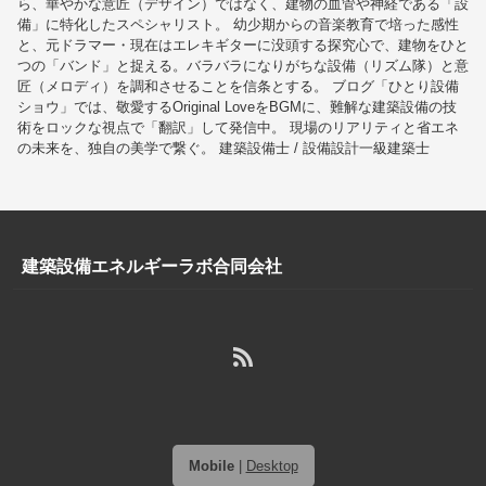
ら、華やかな意匠（デザイン）ではなく、建物の血管や神経である「設
備」に特化したスペシャリスト。 幼少期からの音楽教育で培った感性
と、元ドラマー・現在はエレキギターに没頭する探究心で、建物をひと
つの「バンド」と捉える。バラバラになりがちな設備（リズム隊）と意
匠（メロディ）を調和させることを信条とする。 ブログ「ひとり設備
ショウ」では、敬愛するOriginal LoveをBGMに、難解な建築設備の技
術をロックな視点で「翻訳」して発信中。 現場のリアリティと省エネ
の未来を、独自の美学で繋ぐ。 建築設備士 / 設備設計一級建築士
建築設備エネルギーラボ合同会社
Mobile
|
Desktop