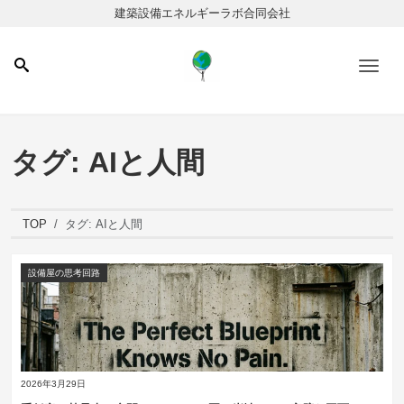
建築設備エネルギーラボ合同会社
Men
タグ:
AIと人間
TOP
タグ:
AIと人間
設備屋の思考回路
2026年3月29日