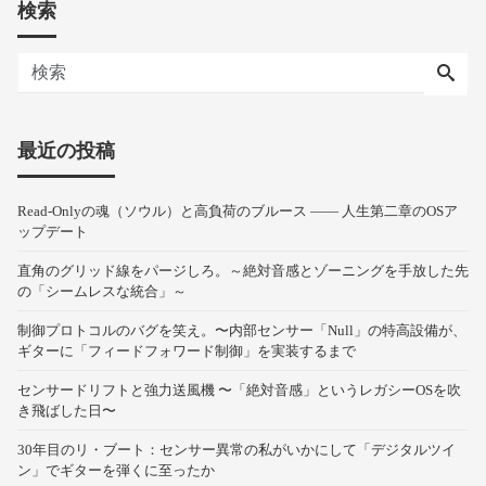
検索
最近の投稿
Read-Onlyの魂（ソウル）と高負荷のブルース —— 人生第二章のOSア
ップデート
直角のグリッド線をパージしろ。～絶対音感とゾーニングを手放した先
の「シームレスな統合」～
制御プロトコルのバグを笑え。〜内部センサー「Null」の特高設備が、
ギターに「フィードフォワード制御」を実装するまで
センサードリフトと強力送風機 〜「絶対音感」というレガシーOSを吹
き飛ばした日〜
30年目のリ・ブート：センサー異常の私がいかにして「デジタルツイ
ン」でギターを弾くに至ったか