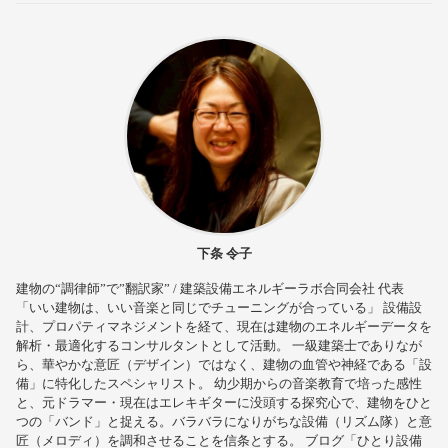
下条 令子
建物の“調律師”で”翻訳家” / 建築設備エネルギーラボ合同会社 代表
「いい建物は、いい音楽と同じでチューニングが合っている」 設備設
計、プロパティマネジメントを経て、現在は建物のエネルギーデータを
解析・最適化するコンサルタントとして活動。 一級建築士でありなが
ら、華やかな意匠（デザイン）ではなく、建物の血管や神経である「設
備」に特化したスペシャリスト。 幼少期からの音楽教育で培った感性
と、元ドラマー・現在はエレキギターに没頭する探究心で、建物をひと
つの「バンド」と捉える。バラバラになりがちな設備（リズム隊）と意
匠（メロディ）を調和させることを信条とする。 ブログ「ひとり設備