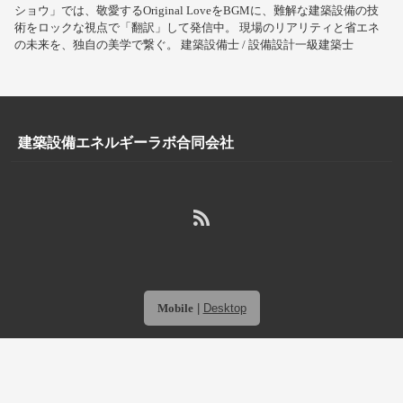
ショウ」では、敬愛するOriginal LoveをBGMに、難解な建築設備の技
術をロックな視点で「翻訳」して発信中。 現場のリアリティと省エネ
の未来を、独自の美学で繋ぐ。 建築設備士 / 設備設計一級建築士
建築設備エネルギーラボ合同会社
Mobile
|
Desktop
(C) 2026
ひとり設備ショウ
. All rights reserved.