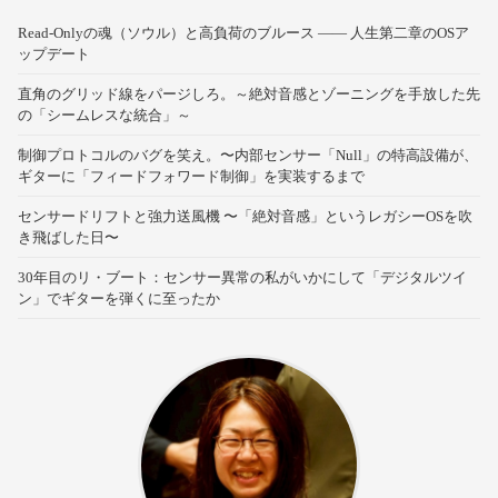
Read-Onlyの魂（ソウル）と高負荷のブルース —— 人生第二章のOSア
ップデート
直角のグリッド線をパージしろ。～絶対音感とゾーニングを手放した先
の「シームレスな統合」～
制御プロトコルのバグを笑え。〜内部センサー「Null」の特高設備が、
ギターに「フィードフォワード制御」を実装するまで
センサードリフトと強力送風機 〜「絶対音感」というレガシーOSを吹
き飛ばした日〜
30年目のリ・ブート：センサー異常の私がいかにして「デジタルツイ
ン」でギターを弾くに至ったか