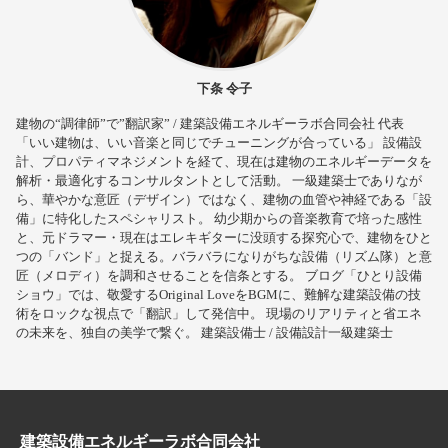
下条 令子
建物の“調律師”で”翻訳家” / 建築設備エネルギーラボ合同会社 代表
「いい建物は、いい音楽と同じでチューニングが合っている」 設備設
計、プロパティマネジメントを経て、現在は建物のエネルギーデータを
解析・最適化するコンサルタントとして活動。 一級建築士でありなが
ら、華やかな意匠（デザイン）ではなく、建物の血管や神経である「設
備」に特化したスペシャリスト。 幼少期からの音楽教育で培った感性
と、元ドラマー・現在はエレキギターに没頭する探究心で、建物をひと
つの「バンド」と捉える。バラバラになりがちな設備（リズム隊）と意
匠（メロディ）を調和させることを信条とする。 ブログ「ひとり設備
ショウ」では、敬愛するOriginal LoveをBGMに、難解な建築設備の技
術をロックな視点で「翻訳」して発信中。 現場のリアリティと省エネ
の未来を、独自の美学で繋ぐ。 建築設備士 / 設備設計一級建築士
建築設備エネルギーラボ合同会社