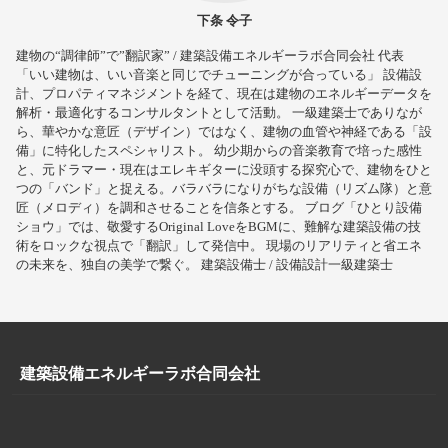
下条 令子
建物の“調律師”で”翻訳家” / 建築設備エネルギーラボ合同会社 代表
「いい建物は、いい音楽と同じでチューニングが合っている」 設備設
計、プロパティマネジメントを経て、現在は建物のエネルギーデータを
解析・最適化するコンサルタントとして活動。 一級建築士でありなが
ら、華やかな意匠（デザイン）ではなく、建物の血管や神経である「設
備」に特化したスペシャリスト。 幼少期からの音楽教育で培った感性
と、元ドラマー・現在はエレキギターに没頭する探究心で、建物をひと
つの「バンド」と捉える。バラバラになりがちな設備（リズム隊）と意
匠（メロディ）を調和させることを信条とする。 ブログ「ひとり設備
ショウ」では、敬愛するOriginal LoveをBGMに、難解な建築設備の技
術をロックな視点で「翻訳」して発信中。 現場のリアリティと省エネ
の未来を、独自の美学で繋ぐ。 建築設備士 / 設備設計一級建築士
建築設備エネルギーラボ合同会社