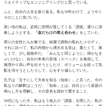
リエイティブなエンジニアリングだと思っている。
ふと、自分の人生を振り返る。私も50年かけて、ようやく
そのことに気づいた。
若い頃の私は、必死に世間が渡してくる「譜面」通りに演
奏しようとする、
「血だらけの答え合わせ」
をしていた。
周りの女性たちが奏でる、綺麗で調和の取れたメロディ。
それに比べて、私の内側から湧き出る音は、重たくて、激
しくて、少し規格外だ。「みんなと同じように」弾かなき
ゃいけない。自分の本来の音域（スペック）を無視して、
無理やり高い声を出そうとしたり、ボリュームを絞って気
配を消そうとしたりして、心をすり減らしていた。
孔子は「五十にして天命を知る（知命）」と言った。今の
私なりの解釈はこうだ。「知命」とは、自分という楽器の
鳴らし方を理解し、その音色を諦めて愛すること。
50代になった今、私はもう他人の「譜面」を閉じた。私の