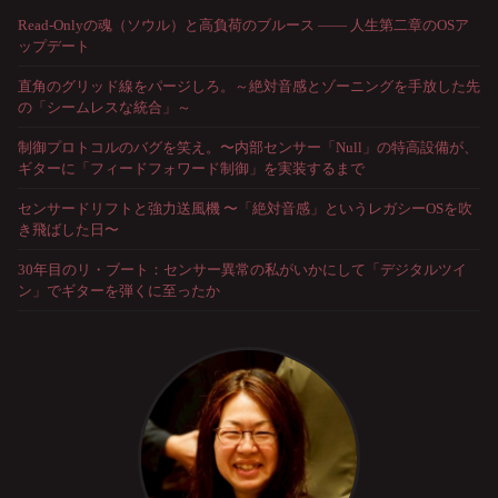
Read-Onlyの魂（ソウル）と高負荷のブルース —— 人生第二章のOSア
ップデート
直角のグリッド線をパージしろ。～絶対音感とゾーニングを手放した先
の「シームレスな統合」～
制御プロトコルのバグを笑え。〜内部センサー「Null」の特高設備が、
ギターに「フィードフォワード制御」を実装するまで
センサードリフトと強力送風機 〜「絶対音感」というレガシーOSを吹
き飛ばした日〜
30年目のリ・ブート：センサー異常の私がいかにして「デジタルツイ
ン」でギターを弾くに至ったか