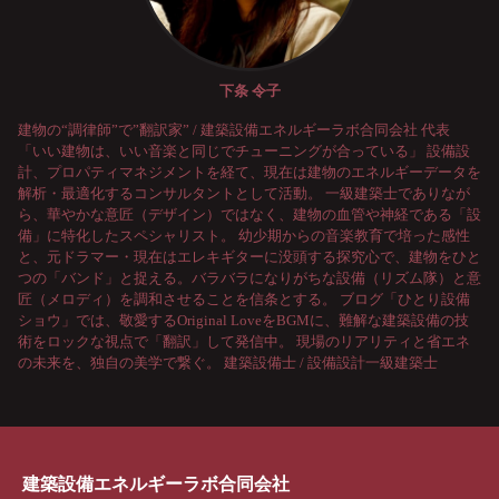
下条 令子
建物の“調律師”で”翻訳家” / 建築設備エネルギーラボ合同会社 代表
「いい建物は、いい音楽と同じでチューニングが合っている」 設備設
計、プロパティマネジメントを経て、現在は建物のエネルギーデータを
解析・最適化するコンサルタントとして活動。 一級建築士でありなが
ら、華やかな意匠（デザイン）ではなく、建物の血管や神経である「設
備」に特化したスペシャリスト。 幼少期からの音楽教育で培った感性
と、元ドラマー・現在はエレキギターに没頭する探究心で、建物をひと
つの「バンド」と捉える。バラバラになりがちな設備（リズム隊）と意
匠（メロディ）を調和させることを信条とする。 ブログ「ひとり設備
ショウ」では、敬愛するOriginal LoveをBGMに、難解な建築設備の技
術をロックな視点で「翻訳」して発信中。 現場のリアリティと省エネ
の未来を、独自の美学で繋ぐ。 建築設備士 / 設備設計一級建築士
建築設備エネルギーラボ合同会社