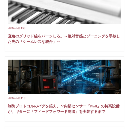
2026年5月13日
直角のグリッド線をパージしろ。～絶対音感とゾーニングを手放し
た先の「シームレスな統合」～
2026年5月11日
制御プロトコルのバグを笑え。〜内部センサー「Null」の特高設備
が、ギターに「フィードフォワード制御」を実装するまで