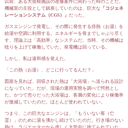
以前、ある大規模施設の改修案件に関わった時のことだ。
機械室の主役として鎮座していたのは、巨大な
「コジェネ
レーションシステム（CGS）」
だった。
ガスエンジンで発電し、その際に発生する排熱（お湯）を
給湯や空調に利用する。エネルギーを骨までしゃぶり尽く
す、理論上は「高効率」なシステムだ。当時、その機械は
唸りを上げて稼働していた。発電機は回っている。
しかし、私は違和感を覚えた。
「この熱（お湯）、どこに行ってるんだ？」
図面を見れば、回収された熱は「大浴場」へ送られる設計
になっていた。だが、現場の運用実態を調べて愕然とし
た。かつて売りだった大浴場は、客層の変化により稼働率
が激減していたのだ。ほとんど使われていない。
つまり、この巨大なエンジンは、「もういない客（亡
霊）」のために湯を沸かし続けていたのだ。行き場のない
熱は、ラジエーターから虚しく大気中に捨てられていた。